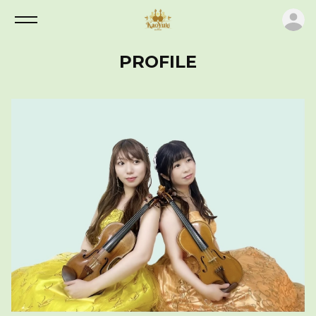
ロ
PROFILE