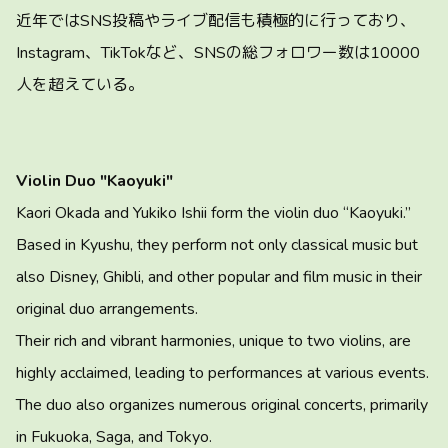
近年ではSNS投稿やライブ配信も積極的に行っており、
Instagram、TikTokなど、SNSの総フォロワー数は10000
人を超えている。
Violin Duo "Kaoyuki"
Kaori Okada and Yukiko Ishii form the violin duo “Kaoyuki.”
Based in Kyushu, they perform not only classical music but
also Disney, Ghibli, and other popular and film music in their
original duo arrangements.
Their rich and vibrant harmonies, unique to two violins, are
highly acclaimed, leading to performances at various events.
The duo also organizes numerous original concerts, primarily
in Fukuoka, Saga, and Tokyo.